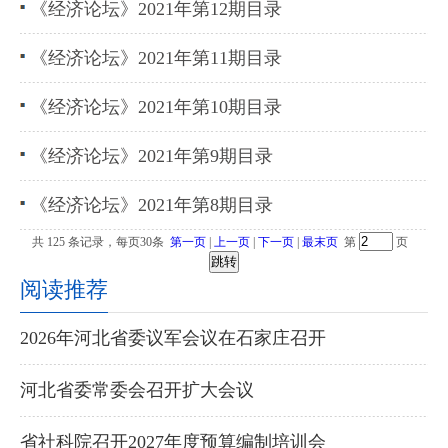
《经济论坛》2021年第12期目录
《经济论坛》2021年第11期目录
《经济论坛》2021年第10期目录
《经济论坛》2021年第9期目录
《经济论坛》2021年第8期目录
共 125 条记录，每页30条
第一页
|
上一页
|
下一页
|
最末页
第
页
阅读推荐
2026年河北省委议军会议在石家庄召开
河北省委常委会召开扩大会议
省社科院召开2027年度预算编制培训会