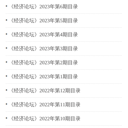
《经济论坛》2023年第6期目录
《经济论坛》2023年第5期目录
《经济论坛》2023年第4期目录
《经济论坛》2023年第3期目录
《经济论坛》2023年第2期目录
《经济论坛》2023年第1期目录
《经济论坛》2022年第12期目录
《经济论坛》2022年第11期目录
《经济论坛》2022年第10期目录