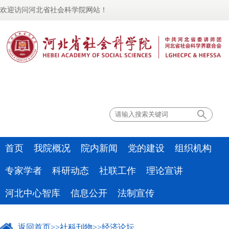
欢迎访问河北省社会科学院网站！
联系我们
首页
我院概况
院内新闻
党的建设
组织机构
专家学者
科研动态
社联工作
理论宣讲
河北中心智库
信息公开
法制宣传
返回首页
>>
社科刊物
>>
经济论坛