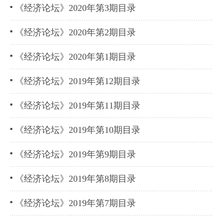
《经济论坛》2020年第3期目录
《经济论坛》2020年第2期目录
《经济论坛》2020年第1期目录
《经济论坛》2019年第12期目录
《经济论坛》2019年第11期目录
《经济论坛》2019年第10期目录
《经济论坛》2019年第9期目录
《经济论坛》2019年第8期目录
《经济论坛》2019年第7期目录