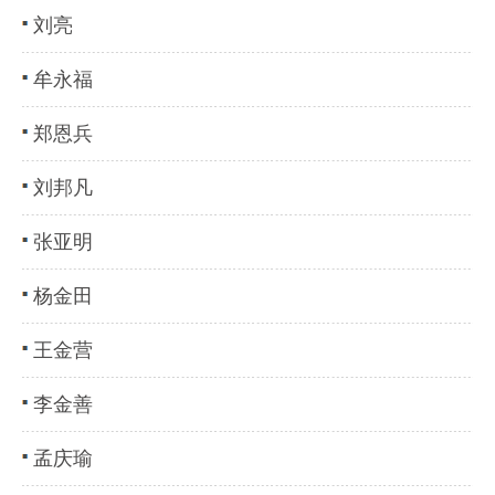
刘亮
牟永福
郑恩兵
刘邦凡
张亚明
杨金田
王金营
李金善
孟庆瑜