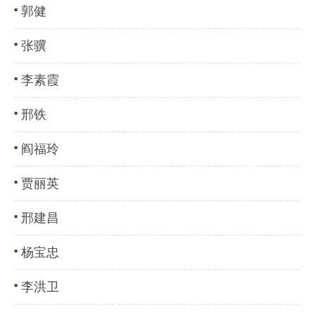
郭健
张骥
李素霞
邢铁
阎福玲
贾丽英
邢建昌
杨宝忠
李洪卫