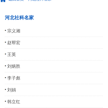
河北社科名家
宗义湘
赵帮宏
王英
刘炳胜
李子彪
刘娟
韩立红