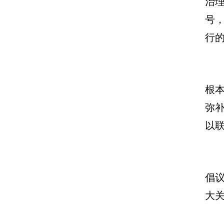
治
号
行
根
弥
以
倡
大