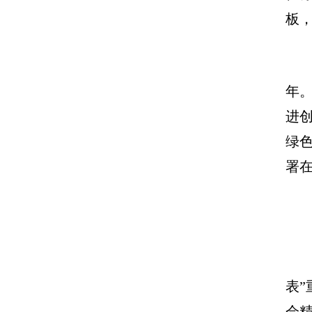
板
年
进
绿
署
表
会