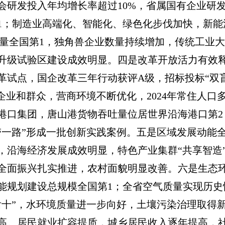
会研发投入年均增长率超过10%，省属国有企业研
1；制造业高端化、智能化、绿色化步伐加快，新能
业数量全国第1，独角兽企业数量持续增加，传统工业
升级试验区建设成效明显。四是改革开放活力有效
试点，国企改革三年行动获评A级，招标投标“双盲
企业和群众，营商环境不断优化，2024年常住人口
港口集团，唐山港货物吞吐量位居世界沿海港口第2
带一路”形成一批创新实践案例。五是区域发展动能
，沿海经济发展成效明显，特色产业集群“共享智造
全面振兴扎实推进，农村面貌明显改善。六是生态
能规划建设总规模全国第1；全省空气质量实现历史
后十”，水环境质量进一步向好，土壤污染治理取得
高。居民就业扩容提质，城乡居民收入逐年提高，