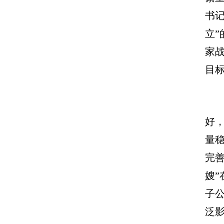
书
立”
家
目
好
量
完
嫂
子
泛