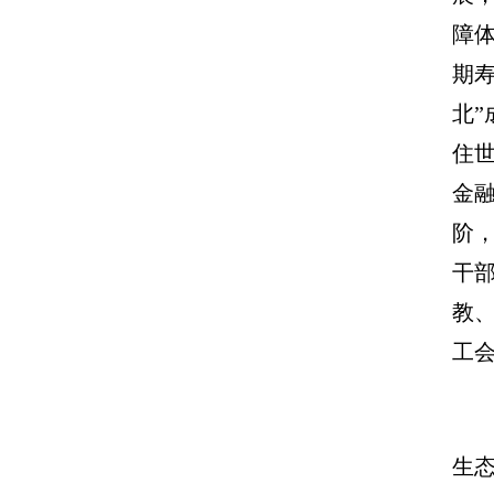
障
期
北
住世
金
阶
干
教
工
生