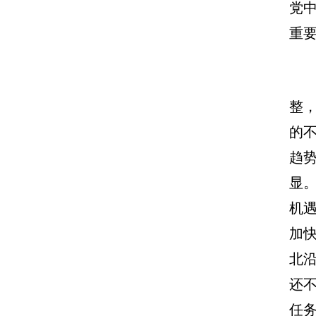
党
重
整
的
趋
显
机
加
北
还
任