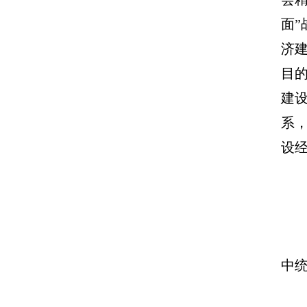
面
济
目
建
系
设
中