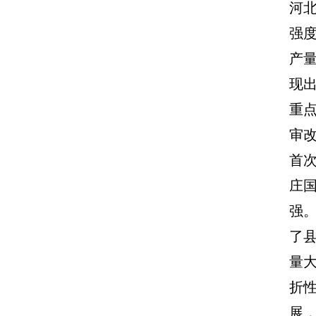
河
强
产量
现
重
审改
首
庄
强
了
量
折
展