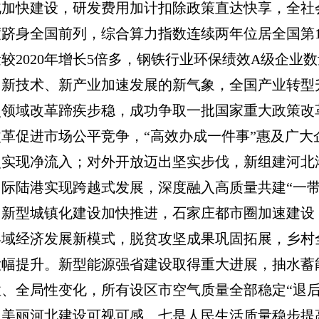
北加快建设，研发费用加计扣除政策直达快享，全社
度跻身全国前列，综合算力指数连续两年位居全国第
较2020年增长5倍多，钢铁行业环保绩效A级企
出新技术、新产业加速发展的新气象，全国产业转型
点领域改革蹄疾步稳，成功争取一批国家重大政策改革
革促进市场公平竞争，“高效办成一件事”惠及广大
次实现净流入；对外开放迈出坚实步伐，新组建河北
国际陆港实现跨越式发展，深度融入高质量共建“一
。新型城镇化建设加快推进，石家庄都市圈加速建设
县域经济发展新模式，脱贫攻坚成果巩固拓展，乡村
大幅提升。新型能源强省建设取得重大进展，抽水蓄
性、全局性变化，所有设区市空气质量全部稳定“退
，美丽河北建设可视可感。七是人民生活质量稳步提