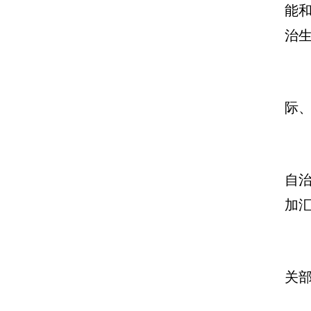
能
治
际
自
加
关