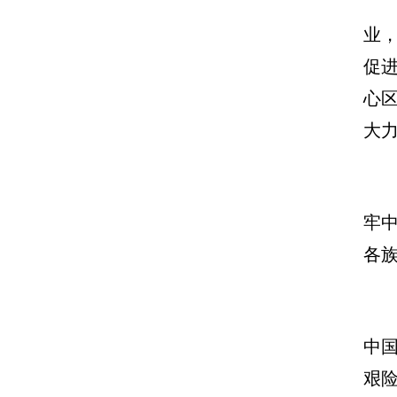
业
促
心
大
牢
各
中
艰