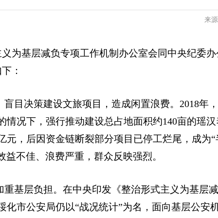
来源
主义为基层减负专项工作机制办公室会同中央纪委办
如下：
、盲目决策建设文旅项目，造成闲置浪费。2018年
情况下，强行推动建设总占地面积约140亩的瑶汉
.4亿元，后因资金链断裂部分项目已停工烂尾，成为“
、效益不佳、浪费严重，群众反映强烈。
，加重基层负担。在中央印发《整治形式主义为基层
年绥化市公安局仍以“战况统计”为名，面向基层公安