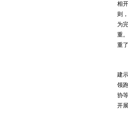
相
则
为
重
重
建示
领
协等
开