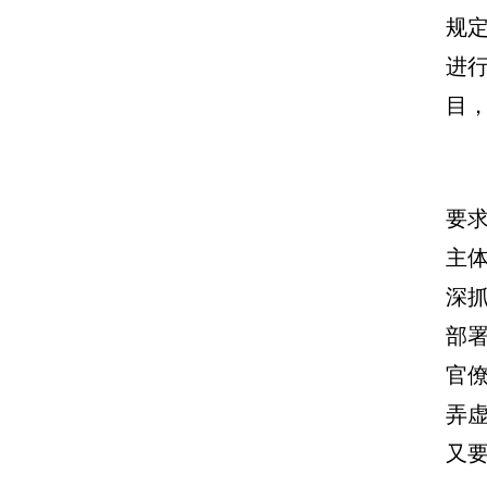
规
进
目
要
主
深
部
官
弄
又