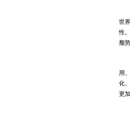
世
性
颓
用
化
更