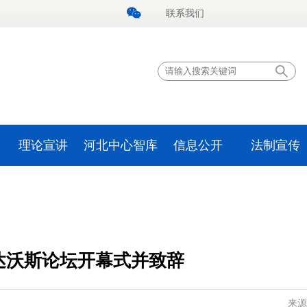
联系我们
理论宣讲
河北中心智库
信息公开
法制宣传
季达沃斯论坛开幕式并致辞
来源