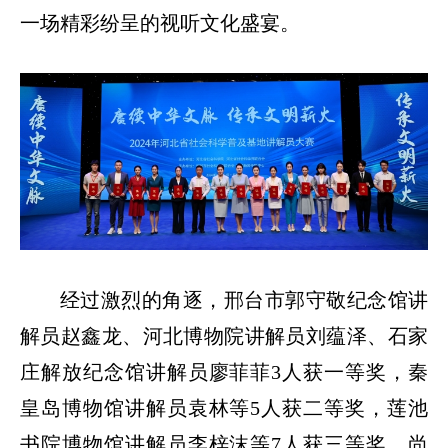
一场精彩纷呈的视听文化盛宴。
经过激烈的角逐，邢台市郭守敬纪念馆讲
解员赵鑫龙、河北博物院讲解员刘蕴泽、石家
庄解放纪念馆讲解员廖菲菲3人获一等奖，秦
皇岛博物馆讲解员袁林等5人获二等奖，莲池
书院博物馆讲解员李梓沫等7人获三等奖，尚