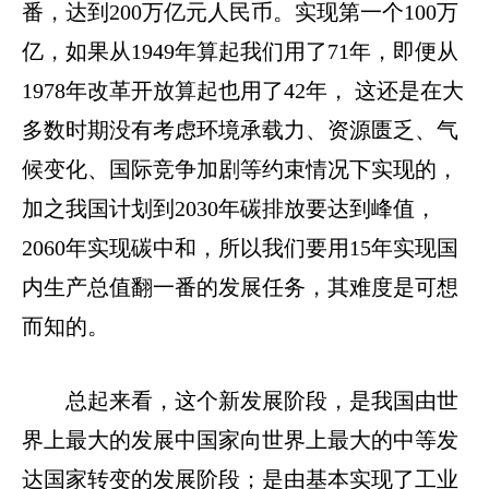
番，达到
200
万亿元人民币。实现第一个
100
万
亿，如
果从
1949
年算起我们用了
71
年，即便从
1978
年改革开放算起也用了
42年，
这还是在大
多数时期没有考虑环境承载力、资源匮乏、气
候变化、国际竞争加剧等约束情况下实现的，
加之我国计划到
2030
年碳排放要达到峰值，
2060年实现碳中和，所以我们要用15年实现国
内生产总值翻一番的发展任务，其难度是可想
而知的。
总起来看，这个新发展阶段，是我国由世
界上最大的发展中国家向世界上最大的中等发
达国家转变的发展阶段；是由基本实现了工业