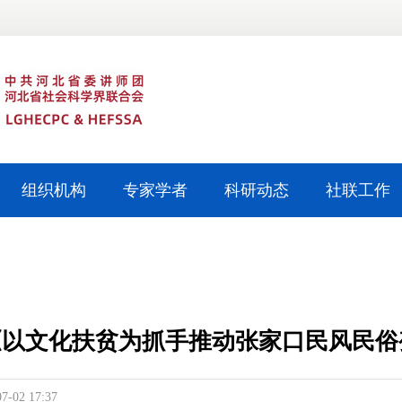
组织机构
专家学者
科研动态
社联工作
《以文化扶贫为抓手推动张家口民风民俗
07-02 17:37